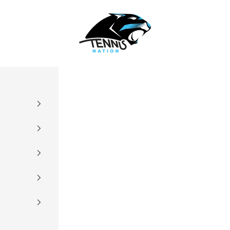
TennisNationStore
obs