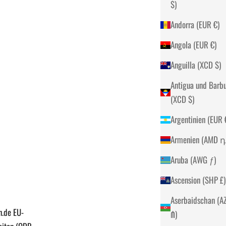
$)
Andorra (EUR €)
Angola (EUR €)
Anguilla (XCD $)
Antigua und Barb
(XCD $)
Arge
Armenie
Aruba (AWG ƒ)
Ascension (SHP £)
Aserbaidschan (A
n.de EU-
₼)