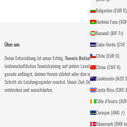
Bulgarien (EUR €)
Burundi (BIF Fr)
Über uns
Cab
Chile (EUR €)
Deine Entwicklung ist unser Erfolg.
Tennis Nation
steht für
leidenschaftliches Tennistraining auf jedem Level. Egal ob du
China (CNY ¥)
gerade anfängst, deinen Verein stärkst oder den nächsten
Cookinseln
Schritt als Leistungsspieler machst. Unser Ziel: Dein Potenzial
entdecken und ausschöpfen.
Costa 
Curaçao (ANG ƒ)
Dänemark (D