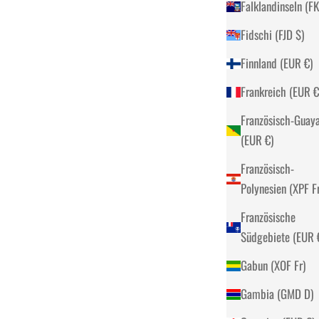
Fidschi (FJD $)
Finnland (EUR €)
Frankreich (
Französisch-Guay
(EUR €)
Französisch-
Polynesien 
Französische
Südg
Gabun (XOF Fr)
Gambia (GMD D)