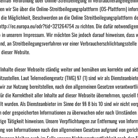
 Gemäß Verordnung über Online-Streitbeilegung in Verbraucherangelegenh
n wir Sie über die Online-Streitbeilegungsplattform (OS-Plattform) infor
die Möglichkeit, Beschwerden an die Online Streitbeilegungsplattform d
http://ec.europa.eu/odr?tid=321264754
zu richten. Die dafür notwendige
b in unserem Impressum. Wir möchten Sie jedoch darauf hinweisen, dass wi
sind, an Streitbeilegungsverfahren vor einer Verbraucherschlichtungsstelle
 dieser Website.
 Inhalte dieser Webseite ständig weiter und bemühen uns korrekte und akt
tzustellen. Laut Telemediengesetz (TMG) §7 (1) sind wir als Diensteanbiete
 wir zur Nutzung bereitstellen, nach den allgemeinen Gesetzen verantwortl
ür die Korrektheit aller Inhalte auf dieser Webseite übernehmen, speziell f
llt wurden. Als Diensteanbieter im Sinne der §§ 8 bis 10 sind wir nicht verp
n oder gespeicherten Informationen zu überwachen oder nach Umständen z
rige Tätigkeit hinweisen. Unsere Verpflichtungen zur Entfernung von Infor
ng von Informationen nach den allgemeinen Gesetzen aufgrund von gerich