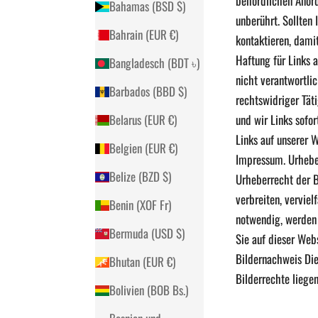
behördlichen Anord
Bahamas (BSD $)
unberührt. Sollten
Bahrain (EUR €)
kontaktieren, dami
Haftung für Links 
Bangladesch (BDT ৳)
nicht verantwortlic
Barbados (BBD $)
rechtswidriger Tät
und wir Links sofo
Belarus (EUR €)
Links auf unserer W
Belgien (EUR €)
Impressum. Urheber
Belize (BZD $)
Urheberrecht der B
verbreiten, verviel
Benin (XOF Fr)
notwendig, werden w
Bermuda (USD $)
Sie auf dieser Webs
Bildernachweis Die
Bhutan (EUR €)
Bilderrechte liege
Bolivien (BOB Bs.)