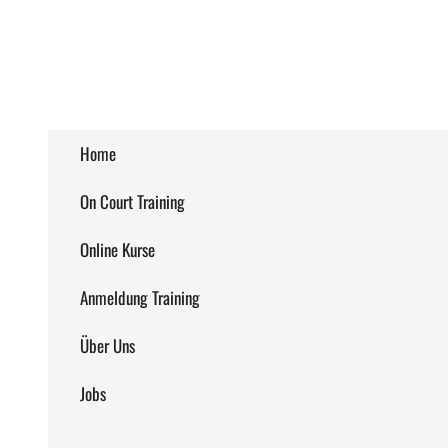
Zum Inhalt springen
Home
On Court Training
Online Kurse
Anmeldung Training
Über Uns
J
Home
On Court Training
Online Kurse
Anmeldung Training
Über Uns
Jobs