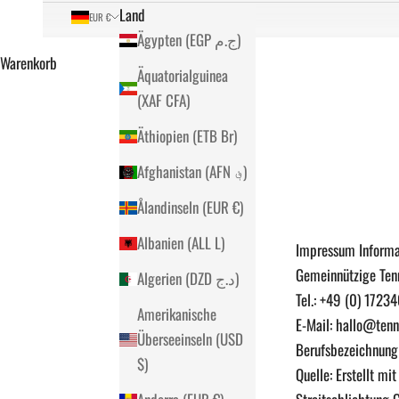
Land
EUR €
Ägypten (EGP ج.م)
Warenkorb
Äquatorialguinea
(XAF CFA)
Äthiopien (ETB Br)
Afghanistan (AFN ؋)
Ålandinseln (EUR €)
Albanien (ALL L)
Impressum Informat
Gemeinnützige Ten
Algerien (DZD د.ج)
Tel.: +49 (0) 172
Amerikanische
E-Mail: hallo@tenn
Überseeinseln (USD
Berufsbezeichnung:
$)
Quelle: Erstellt m