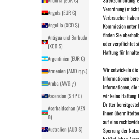
Streitschlichtung
Andorra (EUR €)
Verordnung) möchte
Angola (EUR €)
Verbraucher haben 
Anguilla (XCD $)
Kommission unter
finden Sie oberhal
Antigua und Barbuda
oder verpflichtet 
(XCD $)
Haftung für Inhalte
Argentinien (EUR €)
Wir entwickeln die
Armenien (AMD դր.)
Informationen berei
Aruba (AWG ƒ)
Informationen, die
wir keine Haftung f
Ascension (SHP £)
Dritter bereitgeste
Aserbaidschan (AZN
ihnen übermittelte
₼)
auf eine rechtswid
Australien (AUD $)
Sperrung der Nutzu