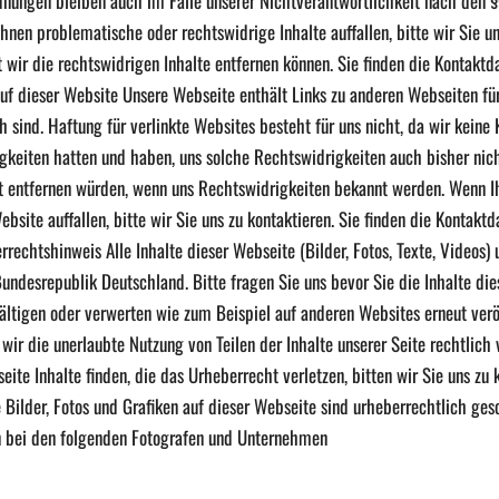
nungen bleiben auch im Falle unserer Nichtverantwortlichkeit nach den §
 Ihnen problematische oder rechtswidrige Inhalte auffallen, bitte wir Sie
t wir die rechtswidrigen Inhalte entfernen können. Sie finden die Kontakt
auf dieser Website Unsere Webseite enthält Links zu anderen Webseiten für
h sind. Haftung für verlinkte Websites besteht für uns nicht, da wir keine 
igkeiten hatten und haben, uns solche Rechtswidrigkeiten auch bisher nich
rt entfernen würden, wenn uns Rechtswidrigkeiten bekannt werden. Wenn I
ebsite auffallen, bitte wir Sie uns zu kontaktieren. Sie finden die Kontakt
rechtshinweis Alle Inhalte dieser Webseite (Bilder, Fotos, Texte, Videos)
undesrepublik Deutschland. Bitte fragen Sie uns bevor Sie die Inhalte di
fältigen oder verwerten wie zum Beispiel auf anderen Websites erneut veröf
ir die unerlaubte Nutzung von Teilen der Inhalte unserer Seite rechtlich v
eite Inhalte finden, die das Urheberrecht verletzen, bitten wir Sie uns zu 
 Bilder, Fotos und Grafiken auf dieser Webseite sind urheberrechtlich gesc
n bei den folgenden Fotografen und Unternehmen