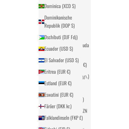
Dominica (XCD $)
Andorra (EUR €)
Dominikanische
Angola (EUR €)
Republik (DOP $)
Anguilla (XCD $)
Dschibuti (DJF Fdj)
Antigua und Barbuda
Ecuador (USD $)
(XCD $)
El Salvador (USD $)
Argentinien (EUR €)
Eritrea (EUR €)
Armenien (AMD դր.)
Estland (EUR €)
Aruba (AWG ƒ)
Eswatini (EUR €)
Ascension (SHP £)
Färöer (DKK kr.)
Aserbaidschan (AZN
Falklandinseln (FKP £)
₼)