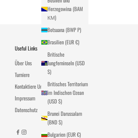
Bosnien und
Herzegowina (BAM
КМ)
Botsuana (BWP P)
Brasilien (EUR €)
Useful Links
Britische
Über Uns
Jungferninseln (USD
$)
Turniere
Britisches Territorium
Kontaktiere Uns
im Indischen Ozean
Impressum
(USD $)
Datenschutz
Brunei Darussalam
(BND $)
Bulgarien (EUR €)