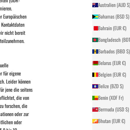
eiten (ODR-
Australien (AUD 
mieren.
er Europäischen
Bahamas (BSD $)
n Kontaktdaten
Bahrain (EUR €)
r nicht bereit
 teilzunehmen.
Barbados (BBD $)
Belarus (EUR €)
uelle
r für eigene
Belgien (EUR €)
ich. Leider können
Belize (BZD $)
ür jene die seitens
flichtet, die von
Benin (XOF Fr)
u forschen, die
Bermuda (USD $)
mationen oder zur
Bhutan (EUR €)
tlichen oder