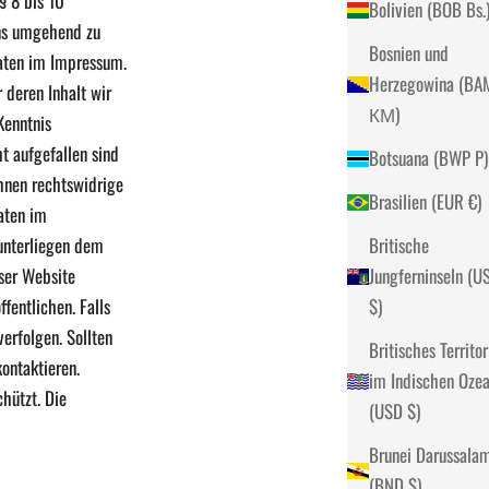
§ 8 bis 10
Bolivien (BOB Bs.
 uns umgehend zu
Bosnien und
daten im Impressum.
Herzegowina (BA
 deren Inhalt wir
КМ)
Kenntnis
t aufgefallen sind
Botsuana (BWP P)
hnen rechtswidrige
Brasilien (EUR €)
daten im
 unterliegen dem
Britische
eser Website
Jungferninseln (U
fentlichen. Falls
$)
erfolgen. Sollten
Britisches Territo
kontaktieren.
im Indischen Oze
hützt. Die
(USD $)
Brunei Darussala
(BND $)