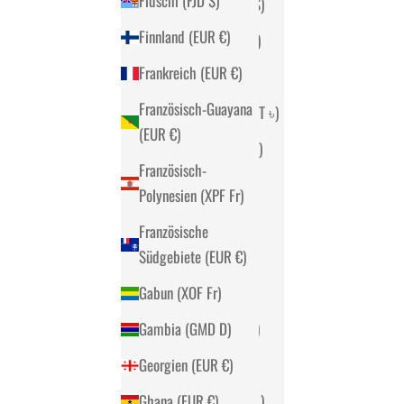
Fidschi (FJD $)
Australien (AUD $)
Finnland (EUR €)
Bahamas (BSD $)
Frankreich (EUR €)
Bahrain (EUR €)
Französisch-Guayana
Bangladesch (BDT ৳)
(EUR €)
Barbados (BBD $)
Französisch-
Belarus (EUR €)
Polynesien (XPF Fr)
Belgien (EUR €)
Französische
Belize (BZD $)
Südgebiete (EUR €)
Benin (XOF Fr)
Gabun (XOF Fr)
Bermuda (USD $)
Gambia (GMD D)
Bhutan (EUR €)
Georgien (EUR €)
Bolivien (BOB Bs.)
Ghana (EUR €)