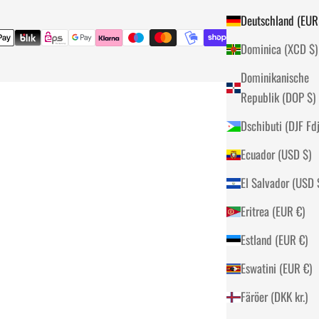
Dominica (XCD $)
Dominikanische
Republik (DOP $)
Dschibuti (DJF
Ecuador (USD $)
El S
Eritrea (EUR €)
Estland (EUR €)
Eswatini (EUR €)
Färöer (DKK kr.)