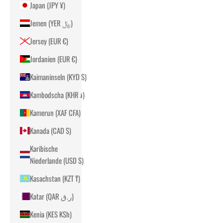
Japan (JPY ¥)
Jemen (YER ﷼)
Jersey (EUR €)
Jordanien (EUR €)
Kaimaninseln (KYD $)
Kambodscha (KHR ៛)
Kamerun (XAF CFA)
Kanada (CAD $)
Karibische
Niederlande (USD $)
Kasachstan (KZT ₸)
Katar (QAR ر.ق)
Kenia (KES KSh)