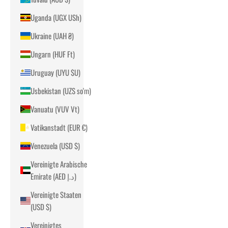
Uganda (UGX USh)
Ukraine (UAH ₴)
Ungarn (HUF Ft)
Uruguay (UYU $U)
Usbekistan (UZS so'm)
Vanuatu (VUV Vt)
Vatikanstadt (EUR €)
Venezuela (USD $)
Vereinigte Arabische
Emirate (AED د.إ)
Vereinigte Staaten
(USD $)
Vereinigtes