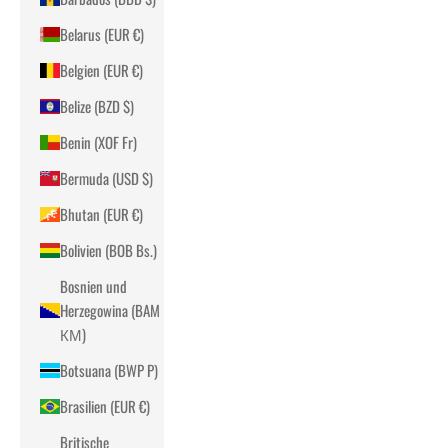
Belarus (EUR €)
Belgien (EUR €)
Belize (BZD $)
Benin (XOF Fr)
Bermuda (USD $)
Bhutan (EUR €)
Bolivien (BOB Bs.)
Bosnien und
Herzegowina (BAM
КМ)
Botsuana (BWP P)
Brasilien (EUR €)
Britische