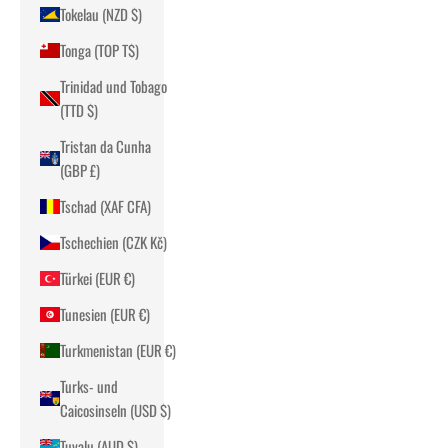
Tokelau (NZD $)
Tonga (TOP T$)
Trinidad und Tobago
(TTD $)
Tristan da Cunha
(GBP £)
Tschad (XAF CFA)
Tschechien (CZK Kč)
Türkei (EUR €)
Tunesien (EUR €)
Turkmenistan (EUR €)
Turks- und
Caicosinseln (USD $)
Tuvalu (AUD $)