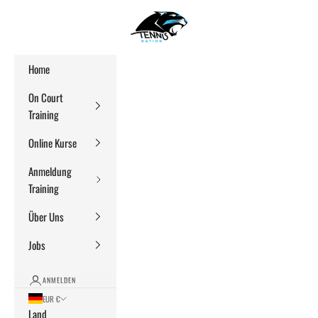
Zum Inhalt springen
TennisNationStore
Menü
Suchen
Warenk
Home
On Court
Training
Online Kurse
Anmeldung
Training
Über Uns
Jobs
ANMELDEN
EUR €
Land