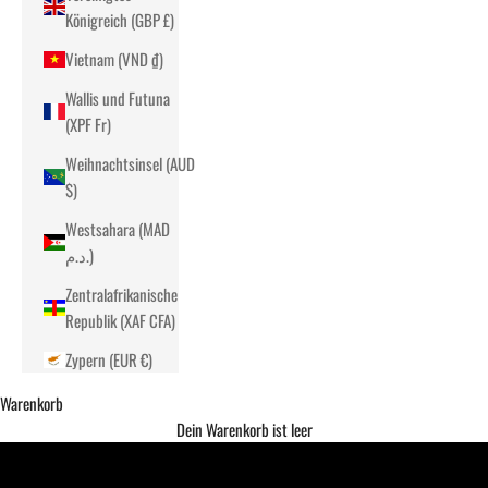
Königreich (GBP £)
Vietnam (VND ₫)
Wallis und Futuna
(XPF Fr)
Weihnachtsinsel (AUD
$)
Westsahara (MAD
د.م.)
Zentralafrikanische
Republik (XAF CFA)
Zypern (EUR €)
Warenkorb
Dein Warenkorb ist leer
Entdecke Dein Potential