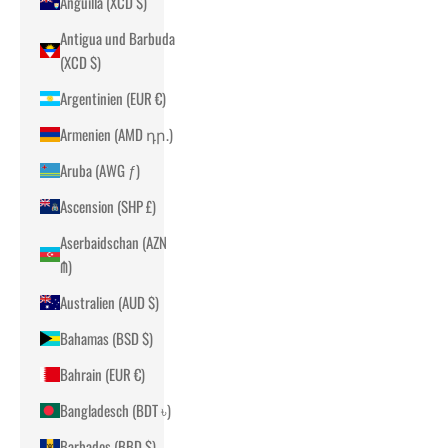
Anguilla (XCD $)
Antigua und Barbuda
(XCD $)
Argentinien (EUR €)
Armenien (AMD դր.)
Aruba (AWG ƒ)
Ascension (SHP £)
Aserbaidschan (AZN
₼)
Australien (AUD $)
Bahamas (BSD $)
Bahrain (EUR €)
Bangladesch (BDT ৳)
Barbados (BBD $)