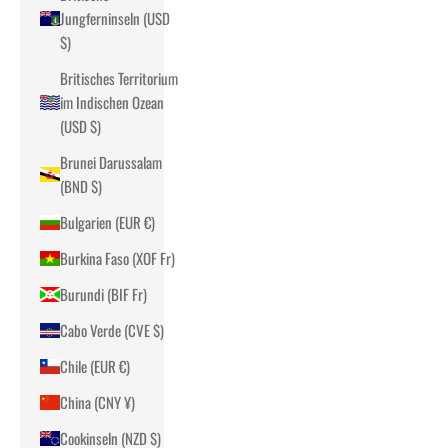
Jungferninseln (USD
$)
Britisches Territorium
im Indischen Ozean
(USD $)
Brunei Darussalam
(BND $)
Bulgarien (EUR €)
Burkina Faso (XOF Fr)
Burundi (BIF Fr)
Cabo Verde (CVE $)
Chile (EUR €)
China (CNY ¥)
Cookinseln (NZD $)