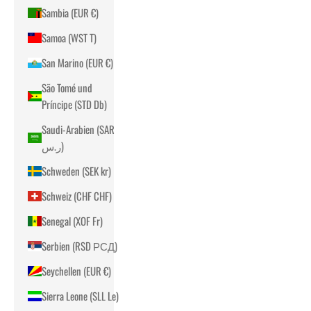
Sambia (EUR €)
Samoa (WST T)
San Marino (EUR €)
São Tomé und
Príncipe (STD Db)
Saudi-Arabien (SAR
ر.س)
Schweden (SEK kr)
Schweiz (CHF CHF)
Senegal (XOF Fr)
Serbien (RSD РСД)
Seychellen (EUR €)
Sierra Leone (SLL Le)