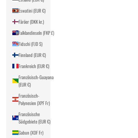
Eswatini (EUR €)
Färöer (DKK kr.)
Falklandinseln (FKP £)
Fidschi (FJD $)
Finnland (EUR €)
Frankreich (EUR €)
Französisch-Guayana
(EUR €)
Französisch-
Polynesien (XPF Fr)
Französische
Südgebiete (EUR €)
Gabun (XOF Fr)