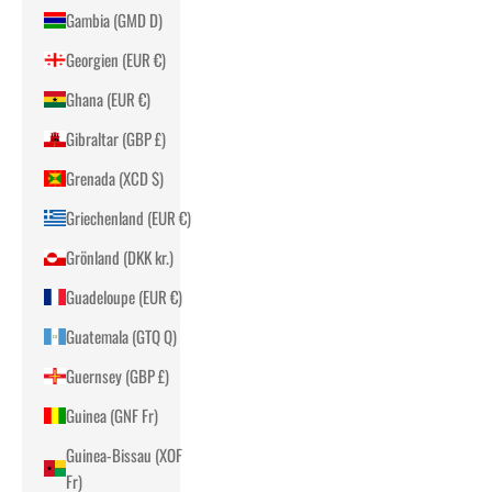
Gambia (GMD D)
Georgien (EUR €)
Ghana (EUR €)
Gibraltar (GBP £)
Grenada (XCD $)
Griechenland (EUR €)
Grönland (DKK kr.)
Guadeloupe (EUR €)
Guatemala (GTQ Q)
Guernsey (GBP £)
Guinea (GNF Fr)
Guinea-Bissau (XOF
Fr)