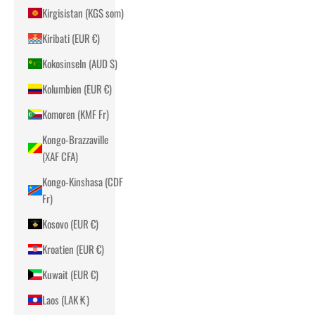
Kirgisistan (KGS som)
Kiribati (EUR €)
Kokosinseln (AUD $)
Kolumbien (EUR €)
Komoren (KMF Fr)
Kongo-Brazzaville
(XAF CFA)
Kongo-Kinshasa (CDF
Fr)
Kosovo (EUR €)
Kroatien (EUR €)
Kuwait (EUR €)
Laos (LAK ₭)