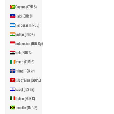
Guyana (GYD $)
Haiti (EUR €)
Honduras (HNL L)
Indien (INR ₹)
Indonesien (IDR Rp)
Irak (EUR €)
Irland (EUR €)
Island (ISK kr)
Isle of Man (GBP £)
Israel (ILS ₪)
Italien (EUR €)
Jamaika (JMD $)