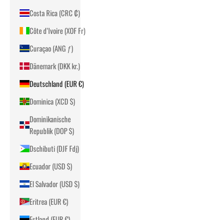
Costa Rica (CRC ₡)
Côte d’Ivoire (XOF Fr)
Curaçao (ANG ƒ)
Dänemark (DKK kr.)
Deutschland (EUR €)
Dominica (XCD $)
Dominikanische
Republik (DOP $)
Dschibuti (DJF Fdj)
Ecuador (USD $)
El Salvador (USD $)
Eritrea (EUR €)
Estland (EUR €)