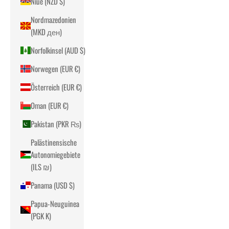
Niue (NZD $)
Nordmazedonien
(MKD ден)
Norfolkinsel (AUD $)
Norwegen (EUR €)
Österreich (EUR €)
Oman (EUR €)
Pakistan (PKR ₨)
Palästinensische
Autonomiegebiete
(ILS ₪)
Panama (USD $)
Papua-Neuguinea
(PGK K)