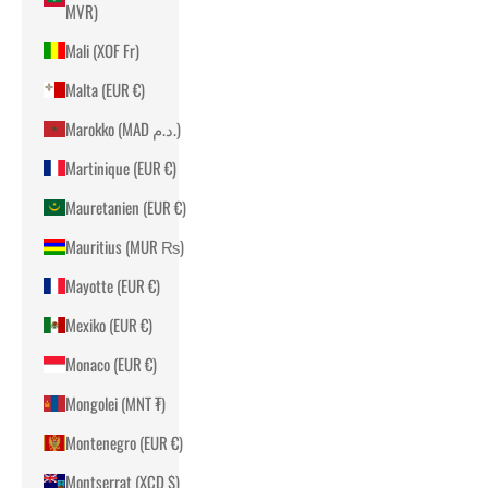
MVR)
Mali (XOF Fr)
Malta (EUR €)
Marokko (MAD د.م.)
Martinique (EUR €)
Mauretanien (EUR €)
Mauritius (MUR ₨)
Mayotte (EUR €)
Mexiko (EUR €)
Monaco (EUR €)
Mongolei (MNT ₮)
Montenegro (EUR €)
Montserrat (XCD $)