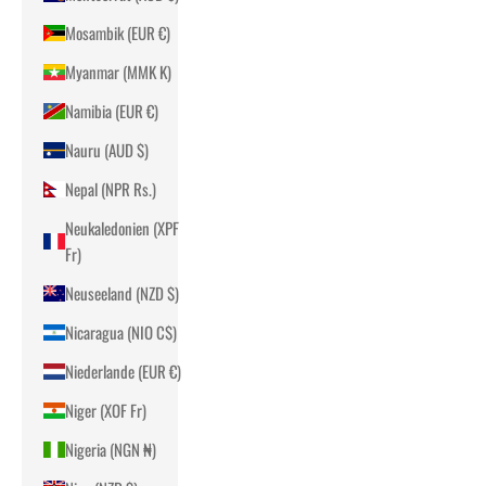
Mosambik (EUR €)
Myanmar (MMK K)
Namibia (EUR €)
Nauru (AUD $)
Nepal (NPR Rs.)
Neukaledonien (XPF
Fr)
Neuseeland (NZD $)
Nicaragua (NIO C$)
Niederlande (EUR €)
Niger (XOF Fr)
Nigeria (NGN ₦)