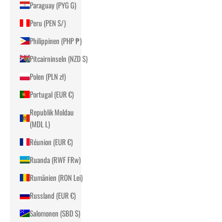
Paraguay (PYG ₲)
Peru (PEN S/)
Philippinen (PHP ₱)
Pitcairninseln (NZD $)
Polen (PLN zł)
Portugal (EUR €)
Republik Moldau
(MDL L)
Réunion (EUR €)
Ruanda (RWF FRw)
Rumänien (RON Lei)
Russland (EUR €)
Salomonen (SBD $)