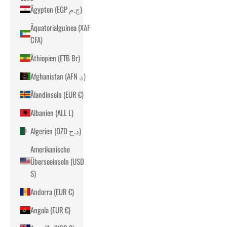
Ägypten (EGP ج.م)
Äquatorialguinea (XAF
CFA)
Äthiopien (ETB Br)
Afghanistan (AFN ؋)
Ålandinseln (EUR €)
Albanien (ALL L)
Algerien (DZD د.ج)
Amerikanische
Überseeinseln (USD
$)
Andorra (EUR €)
Angola (EUR €)