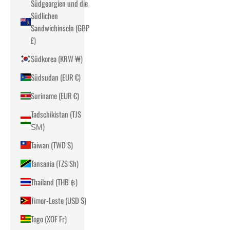
Südgeorgien und die
Südlichen
Sandwichinseln (GBP
£)
Südkorea (KRW ₩)
Südsudan (EUR €)
Suriname (EUR €)
Tadschikistan (TJS
ЅМ)
Taiwan (TWD $)
Tansania (TZS Sh)
Thailand (THB ฿)
Timor-Leste (USD $)
Togo (XOF Fr)